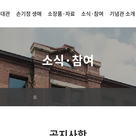
·대관
손기정 생애
소장품·자료
소식·참여
기념관 소개
검색
사이트맵
소식·참여
공지사항