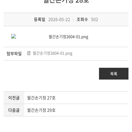
등록일
2026-05-22
조회수
502
월간손기정2604-01.png
첨부파일
목록
이전글
월간손기정 27호
다음글
월간손기정 29호