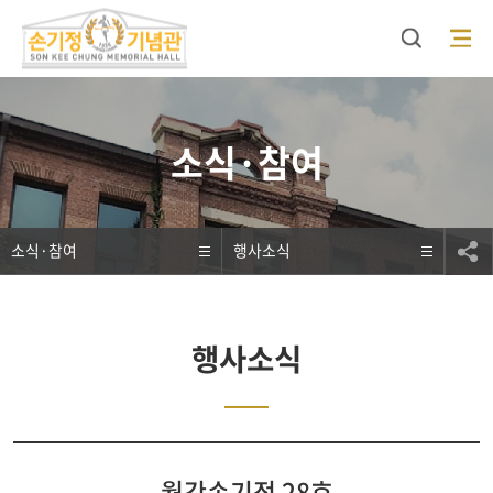
검색
모바일 메뉴 오픈
소식·참여
소식·참여
행사소식
행사소식
월간손기정 28호