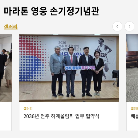
마라톤 영웅
손기정기념관
갤러리
갤러리
갤러
2036년 전주 하계올림픽 업무 협약식
베