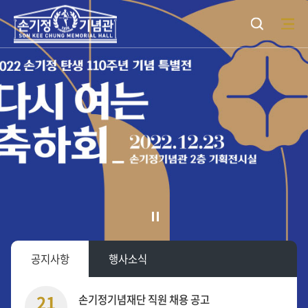
검색
모바일 메뉴 오픈
공지사항
행사소식
21
손기정기념재단 직원 채용 공고