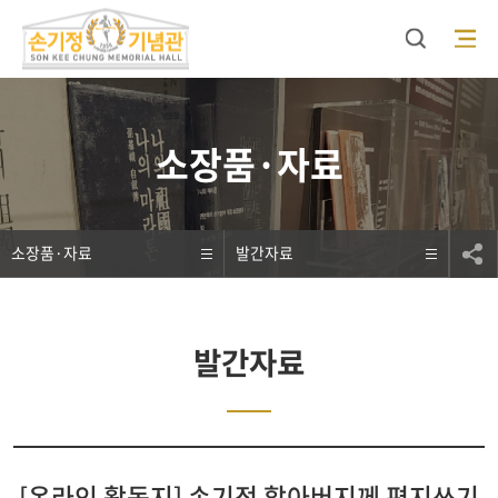
검색
모바일 메뉴 오픈
소장품·자료
소장품·자료
발간자료
발간자료
[온라인 활동지] 손기정 할아버지께 편지쓰기