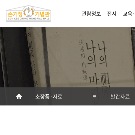
관람정보
전시
교육
소장품·자료
발간자료