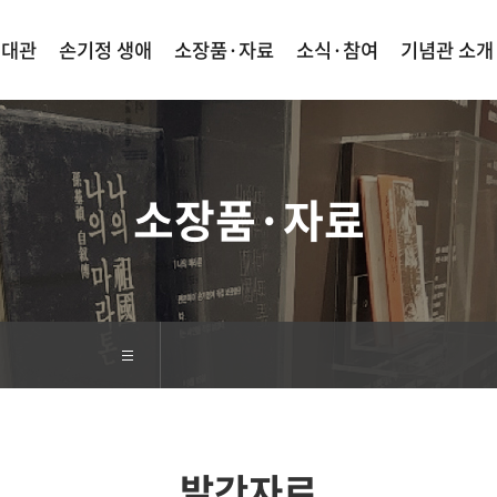
·대관
손기정 생애
소장품·자료
소식·참여
기념관 소개
검색
사이트맵
소장품·자료
발간자료