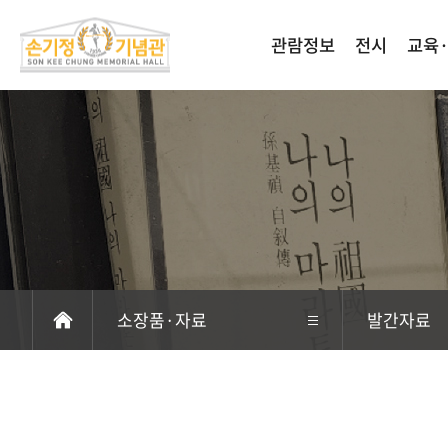
관람정보
전시
교육
소장품·자료
발간자료