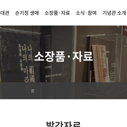
·대관
손기정 생애
소장품·자료
소식·참여
기념관 소개
검색
사이트맵
소장품·자료
발간자료